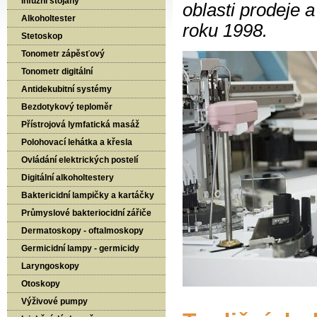
Infuzní stojany
oblasti prodeje a
Alkoholtester
roku 1998.
Stetoskop
Tonometr zápěsťový
Tonometr digitální
Antidekubitní systémy
Bezdotykový teploměr
Přístrojová lymfatická masáž
Polohovací lehátka a křesla
Ovládání elektrických postelí
Digitální alkoholtestery
Baktericidní lampičky a kartáčky
Průmyslové bakteriocidní zářiče
Dermatoskopy - oftalmoskopy
Germicidní lampy - germicidy
Laryngoskopy
Otoskopy
Výživové pumpy