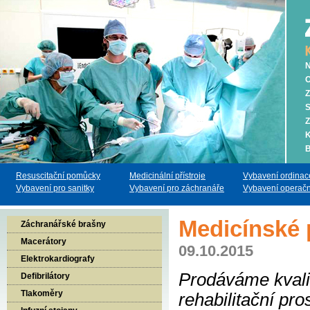
N
O
Z
S
Z
K
B
Resuscitační pomůcky
Medicinální přístroje
Vybavení ordinac
Vybavení pro sanitky
Vybavení pro záchranáře
Vybavení operačn
Medicínské p
Záchranářské brašny
Macerátory
09.10.2015
Elektrokardiografy
Prodáváme kvalit
Defibrilátory
Tlakoměry
rehabilitační pr