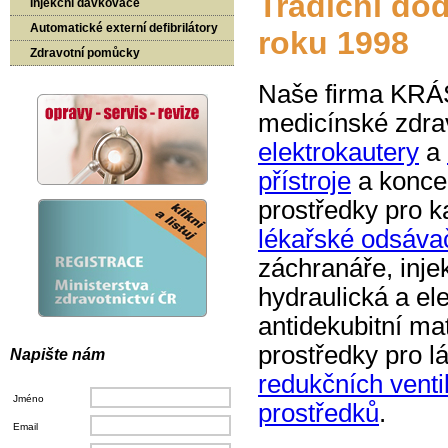
Tradiční do
Injekční dávkovače
Automatické externí defibrilátory
roku 1998
Zdravotní pomůcky
Naše firma KRÁSN
medicínské zdrav
elektrokautery
a
přístroje
a koncen
prostředky pro k
lékařské odsáva
záchranáře, inje
hydraulická a el
antidekubitní mat
prostředky pro 
Napište nám
redukčních venti
Jméno
prostředků
.
Email