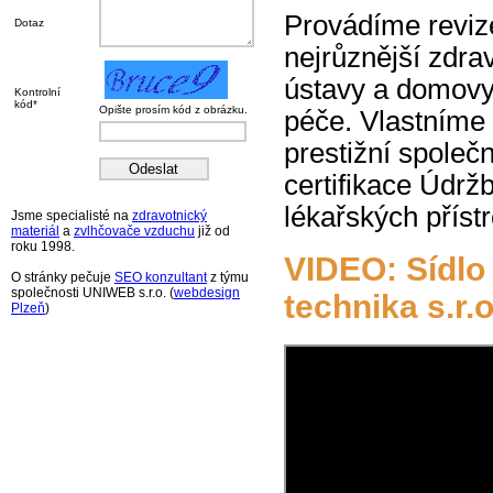
Provádíme reviz
Dotaz
nejrůznější zdrav
ústavy a domovy
Kontrolní
kód*
Opište prosím kód z obrázku.
péče. Vlastníme
prestižní společ
certifikace Údrž
lékařských příst
Jsme specialisté na
zdravotnický
materiál
a
zvlhčovače vzduchu
již od
roku 1998.
VIDEO: Sídlo
O stránky pečuje
SEO konzultant
z týmu
společnosti UNIWEB s.r.o. (
webdesign
technika s.r.o
Plzeň
)