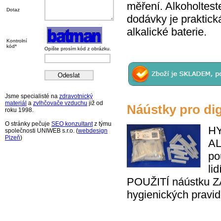
měření. Alkoholte
Dotaz
dodávky je praktick
alkalické baterie.
Kontrolní
kód*
Opište prosím kód z obrázku.
Jsme specialisté na
zdravotnický
materiál
a
zvlhčovače vzduchu
již od
Náústky pro dig
roku 1998.
O stránky pečuje
SEO konzultant
z týmu
HY
společnosti UNIWEB s.r.o. (
webdesign
Plzeň
)
AL
po
li
POUŽITÍ náústku 
hygienických pravid