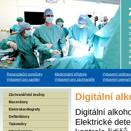
N
O
Z
S
Z
K
B
Resuscitační pomůcky
Medicinální přístroje
Vybavení ordinac
Vybavení pro sanitky
Vybavení pro záchranáře
Vybavení operačn
Digitální al
Záchranářské brašny
Macerátory
Digitální alkoh
Elektrokardiografy
Defibrilátory
Elektrické det
Tlakoměry