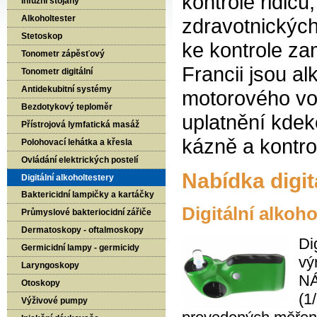
kontrole řidič
Infuzní stojany
Alkoholtester
zdravotnických
Stetoskop
ke kontrole za
Tonometr zápěsťový
Francii jsou a
Tonometr digitální
Antidekubitní systémy
motorového voz
Bezdotykový teploměr
uplatnění kdek
Přístrojová lymfatická masáž
kázně a kontro
Polohovací lehátka a křesla
Ovládání elektrických postelí
Nabídka digit
Digitální alkoholtestery
Baktericidní lampičky a kartáčky
Digitální alko
Průmyslové bakteriocidní zářiče
Dermatoskopy - oftalmoskopy
Di
Germicidní lampy - germicidy
vý
Laryngoskopy
NÁ
Otoskopy
(1
Výživové pumpy