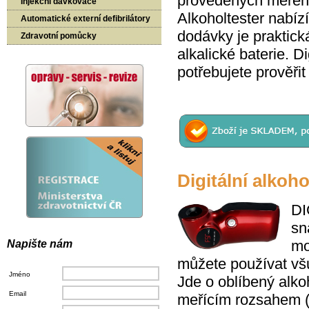
provedených měření.
Injekční dávkovače
Alkoholtester nab
Automatické externí defibrilátory
dodávky je praktick
Zdravotní pomůcky
alkalické baterie. D
potřebujete prověřit
Digitální alkoh
DI
sn
mo
Napište nám
můžete používat všu
Jméno
Jde o oblíbený alko
Email
meřícím rozsahem (