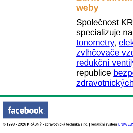
weby
Společnost KR
specializuje n
tonometry
,
ele
zvlhčovače vz
redukční ventil
republice
bezp
zdravotnických
© 1998 - 2026 KRÁSNÝ - zdravotnická technika s.r.o. | redakční systém
UNIWEB