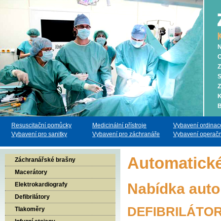
N
O
Z
S
Z
K
B
Resuscitační pomůcky
Medicinální přístroje
Vybavení ordinac
Vybavení pro sanitky
Vybavení pro záchranáře
Vybavení operačn
Automatické 
Záchranářské brašny
Macerátory
Nabídka auto
Elektrokardiografy
Defibrilátory
DEFIBRILÁTOR
Tlakoměry