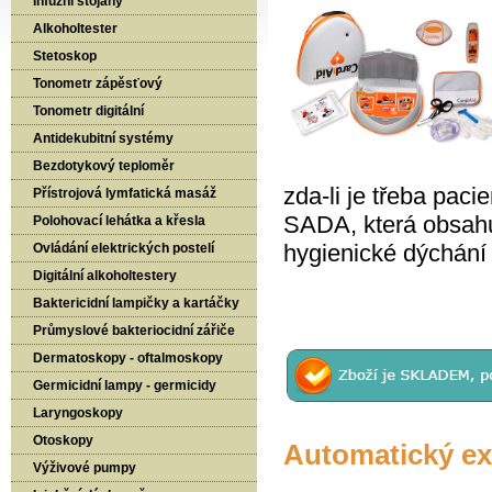
Infuzní stojany
Alkoholtester
Stetoskop
Tonometr zápěsťový
Tonometr digitální
Antidekubitní systémy
Bezdotykový teploměr
zda-li je třeba paci
Přístrojová lymfatická masáž
SADA, která obsahuj
Polohovací lehátka a křesla
hygienické dýchání 
Ovládání elektrických postelí
Digitální alkoholtestery
Baktericidní lampičky a kartáčky
Průmyslové bakteriocidní zářiče
Dermatoskopy - oftalmoskopy
Germicidní lampy - germicidy
Laryngoskopy
Otoskopy
Automatický ext
Výživové pumpy