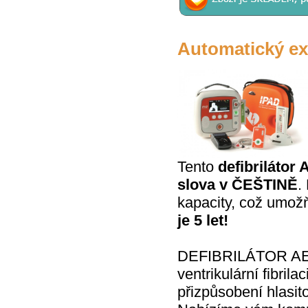
Automatický ext
Tento
defibriláto
slova v ČEŠTINĚ
.
kapacity, což umožň
je 5 let!
DEFIBRILÁTOR AED I
ventrikulární fibril
přizpůsobení hlasit