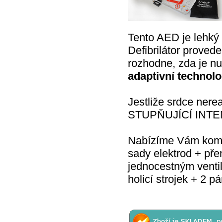
Tento AED je lehký 
Defibrilátor prove
rozhodne, zda je nu
adaptivní technolo
Jestliže srdce nere
STUPŇUJÍCÍ INTENZ
Nabízíme Vám kompl
sady elektrod + p
jednocestným venti
holicí strojek + 2 p