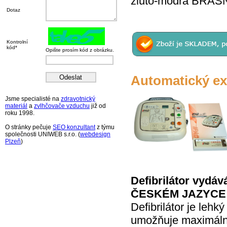
žluto-modrá BRAŠ
Dotaz
Kontrolní
kód*
Opište prosím kód z obrázku.
Automatický ex
Jsme specialisté na
zdravotnický
materiál
a
zvlhčovače vzduchu
již od
roku 1998.
O stránky pečuje
SEO konzultant
z týmu
společnosti UNIWEB s.r.o. (
webdesign
Plzeň
)
Defibrilátor vyd
ČESKÉM JAZYCE
Defibrilátor je lehk
umožňuje maximální