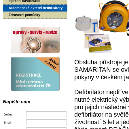
Injekční dávkovače
Automatické externí defibrilátory
Zdravotní pomůcky
Obsluha přístroje j
SAMARITAN se ovlád
pokyny v českém ja
Defibrilátor nejdřív
nutné elektrický vý
Napište nám
pro jejich následn
defibrilátor na svě
Jméno
životností 5 let a 
Email