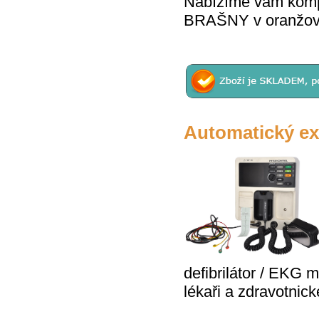
Nabízíme vám komp
BRAŠNY v oranžov
Automatický ex
defibrilátor / EKG m
lékaři a zdravotnic